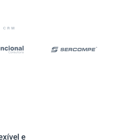
E CRM
xível e