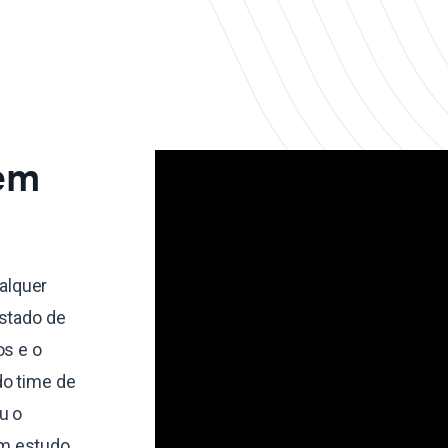
 em
alquer
estado de
os e o
do time de
u o
um estudo