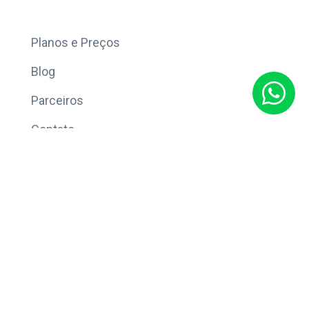
Mais
Planos e Preços
Blog
Parceiros
Contato
Sobre
Política de Privacidade
© Copyright 2026 Eleve CRM.