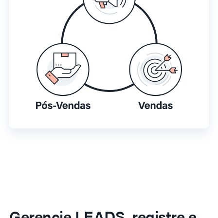
Gerencie LEADS, registre e