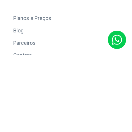
Mais
Planos e Preços
Blog
Parceiros
Contato
Sobre
Política de Privacidade
© Copyright 2026 Eleve CRM.