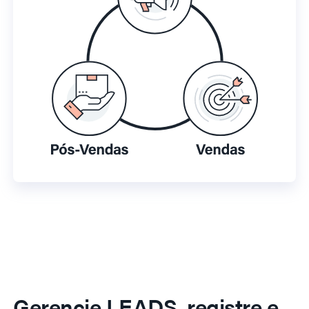
Gerencie LEADS, registre e