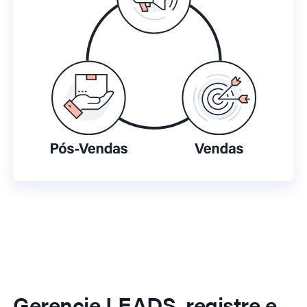
Gerencie LEADS, registre e