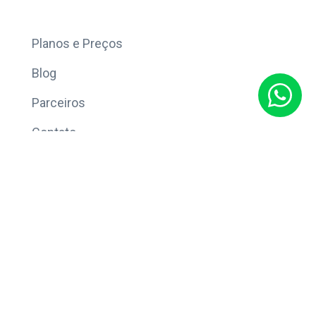
Mais
Planos e Preços
Blog
Parceiros
Contato
Sobre
Política de Privacidade
© Copyright 2026 Eleve CRM.