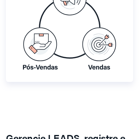
Gerencie LEADS, registre e