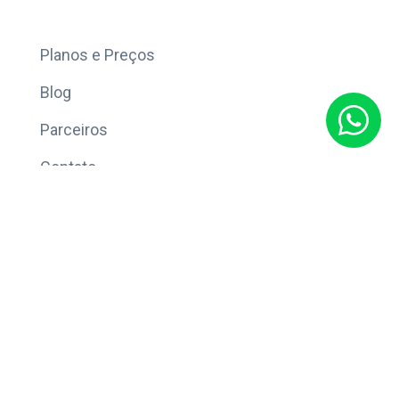
Mais
Planos e Preços
Blog
Parceiros
Contato
Sobre
Política de Privacidade
© Copyright 2026 Eleve CRM.