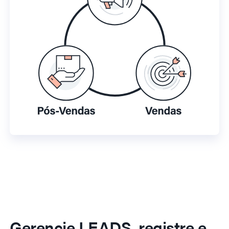
Gerencie LEADS, registre e