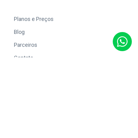
Mais
Planos e Preços
Blog
Parceiros
Contato
Sobre
Política de Privacidade
© Copyright 2026 Eleve CRM.