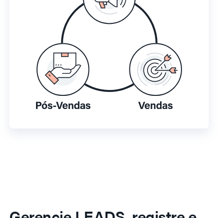
Gerencie LEADS, registre e