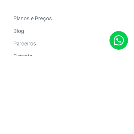
Mais
Planos e Preços
Blog
Parceiros
Contato
Sobre
Política de Privacidade
© Copyright 2026 Eleve CRM.