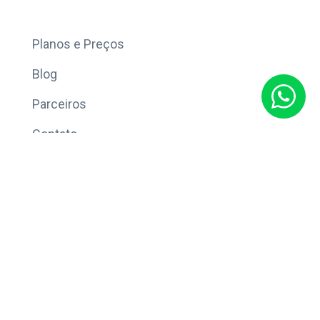
Mais
Planos e Preços
Blog
Parceiros
Contato
Sobre
Política de Privacidade
© Copyright 2026 Eleve CRM.