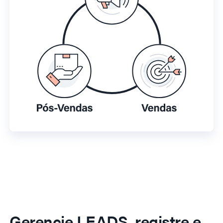
Gerencie LEADS, registre e