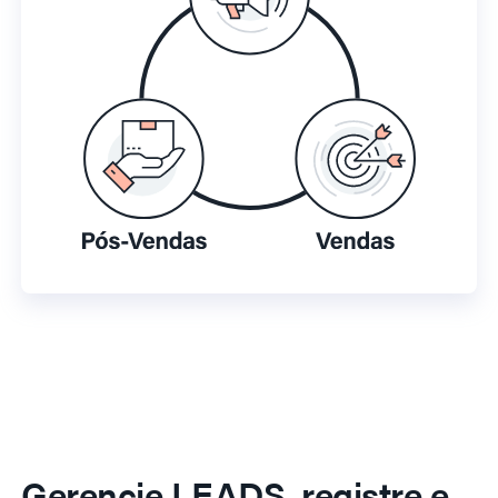
Gerencie LEADS, registre e