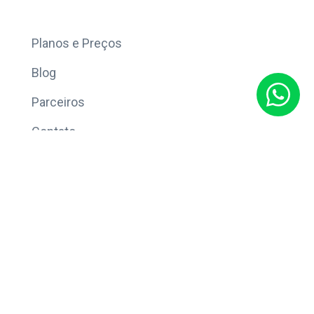
Mais
Planos e Preços
Blog
Parceiros
Contato
Sobre
Política de Privacidade
© Copyright 2026 Eleve CRM.