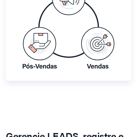
Gerencie LEADS, registre e