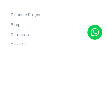
Mais
Planos e Preços
Blog
Parceiros
Contato
Sobre
Política de Privacidade
© Copyright 2026 Eleve CRM.