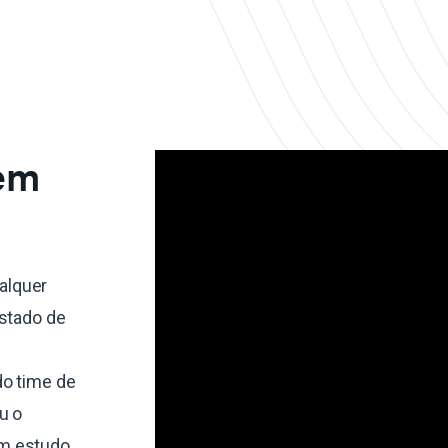
 em
alquer
estado de
do time de
u o
um estudo