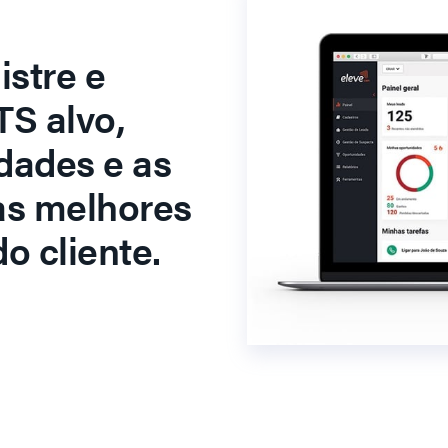
stre e
S alvo,
dades e as
as melhores
o cliente.