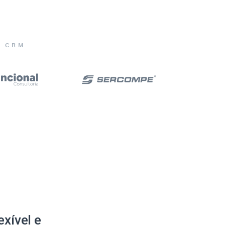
E CRM
xível e