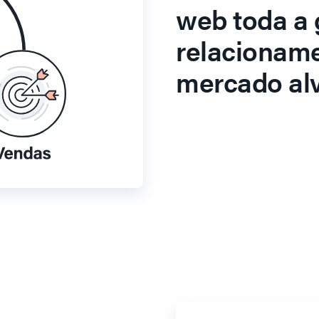
web toda a 
relacionam
mercado alv