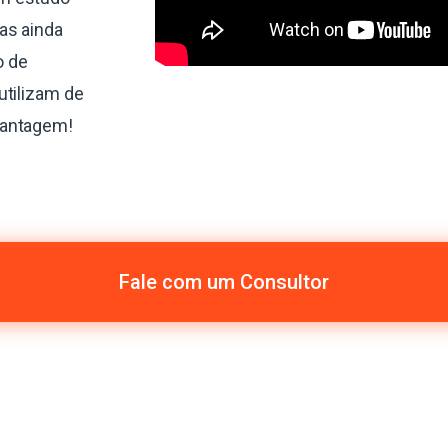
as ainda
o de
utilizam de
vantagem!
Fale com um Consultor