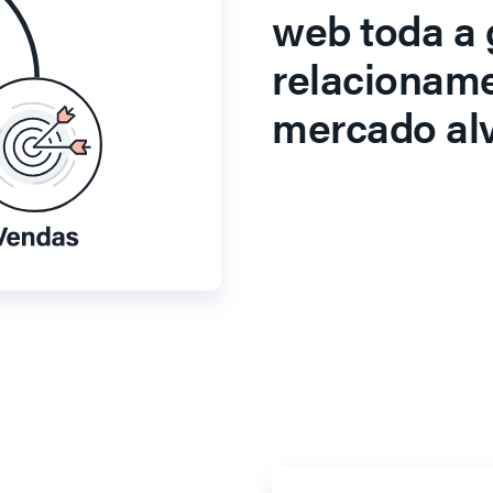
web toda a 
relacionam
mercado alv