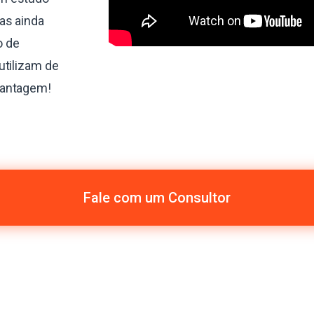
as ainda
o de
utilizam de
vantagem!
Fale com um Consultor