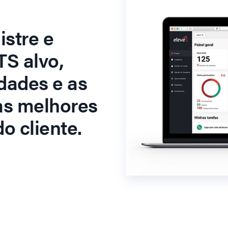
stre e
S alvo,
dades e as
as melhores
o cliente.