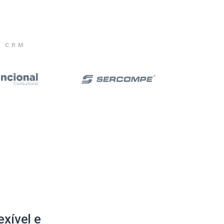
E CRM
xível e