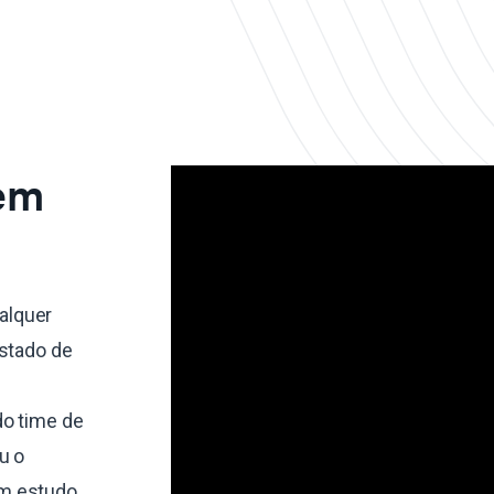
 em
alquer
estado de
do time de
u o
um estudo