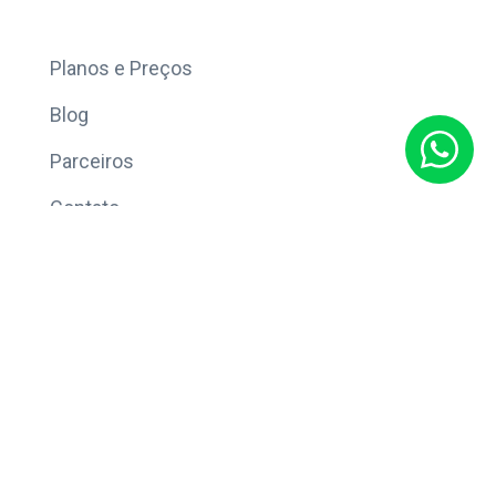
Mais
Planos e Preços
Blog
Parceiros
Contato
Sobre
Política de Privacidade
© Copyright 2026 Eleve CRM.