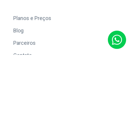
Mais
Planos e Preços
Blog
Parceiros
Contato
Sobre
Política de Privacidade
© Copyright 2026 Eleve CRM.