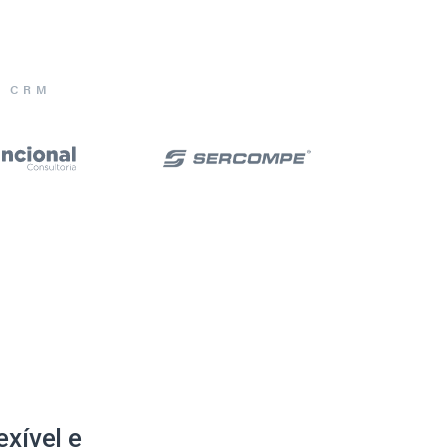
E CRM
xível e