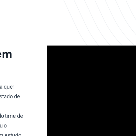
 em
alquer
estado de
do time de
u o
um estudo