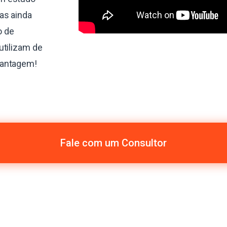
as ainda
o de
utilizam de
vantagem!
Fale com um Consultor