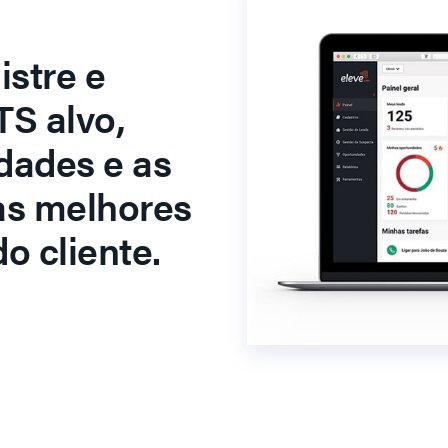
stre e
S alvo,
dades e as
as melhores
o cliente.