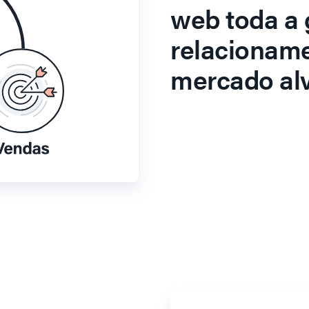
web toda a 
relacionam
mercado alv