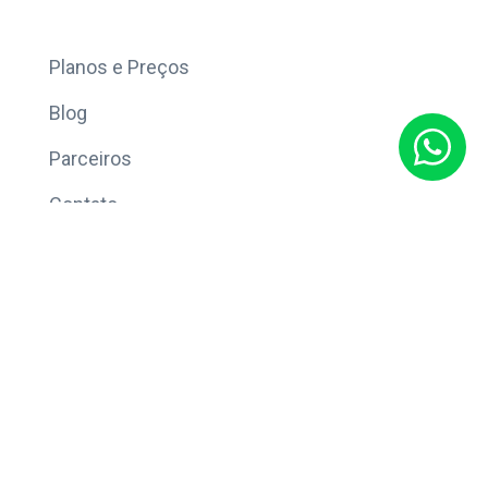
Mais
Planos e Preços
Blog
Parceiros
Contato
Sobre
Política de Privacidade
© Copyright 2026 Eleve CRM.