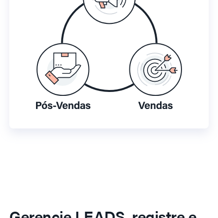
Gerencie LEADS, registre e