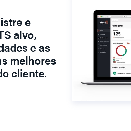
stre e
S alvo,
dades e as
as melhores
o cliente.