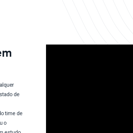
 em
alquer
estado de
do time de
u o
um estudo