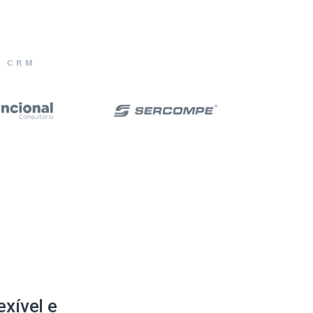
E CRM
xível e