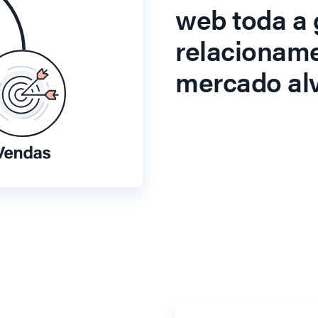
web toda a 
relacionam
mercado alv