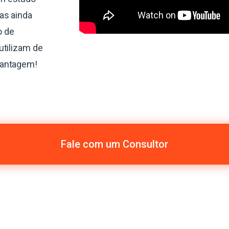
as ainda
o de
utilizam de
vantagem!
Fale com um Consultor