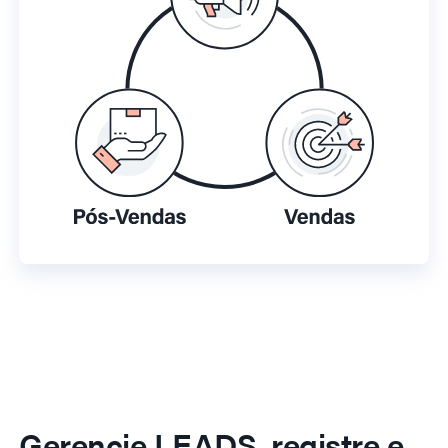
Gerencie LEADS, registre e