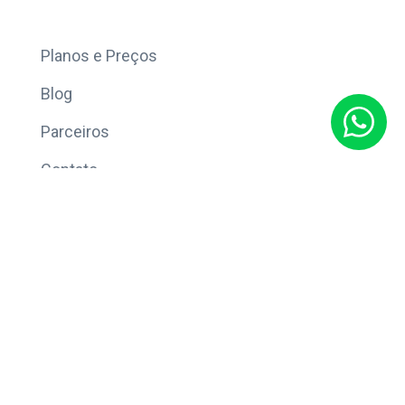
Mais
Planos e Preços
Blog
Parceiros
Contato
Sobre
Política de Privacidade
© Copyright 2026 Eleve CRM.