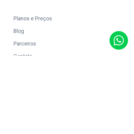
Mais
Planos e Preços
Blog
Parceiros
Contato
Sobre
Política de Privacidade
© Copyright 2026 Eleve CRM.