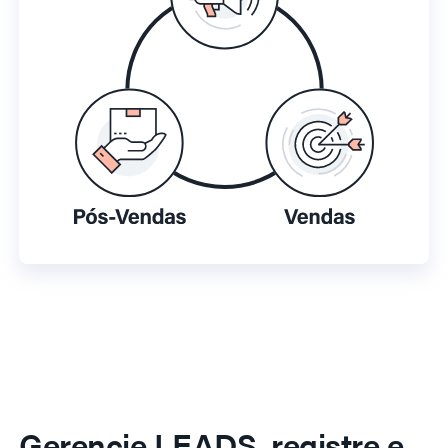
Gerencie LEADS, registre e