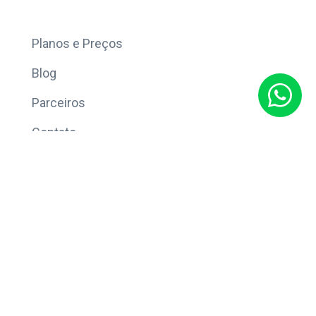
Mais
Planos e Preços
Blog
Parceiros
Contato
Sobre
Política de Privacidade
© Copyright 2026 Eleve CRM.