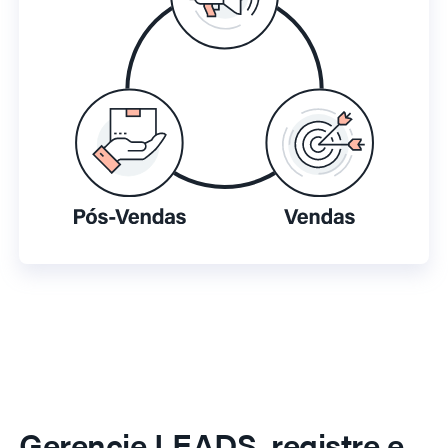
Gerencie LEADS, registre e