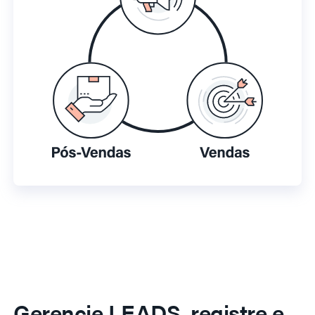
Gerencie LEADS, registre e