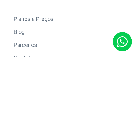
Mais
Planos e Preços
Blog
Parceiros
Contato
Sobre
Política de Privacidade
© Copyright 2026 Eleve CRM.