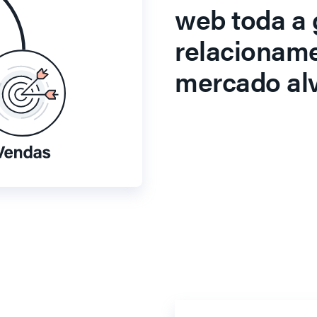
web toda a 
relacionam
mercado alv