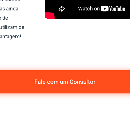
as ainda
o de
utilizam de
vantagem!
Fale com um Consultor