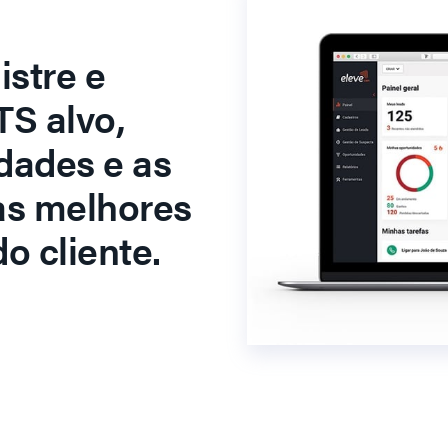
stre e
S alvo,
dades e as
as melhores
o cliente.