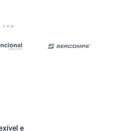
E CRM
xível e