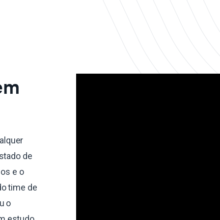
 em
alquer
estado de
dos e o
do time de
u o
um estudo