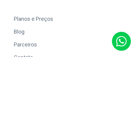
Mais
Planos e Preços
Blog
Parceiros
Contato
Sobre
Política de Privacidade
© Copyright 2026 Eleve CRM.