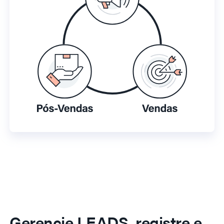
Gerencie LEADS, registre e