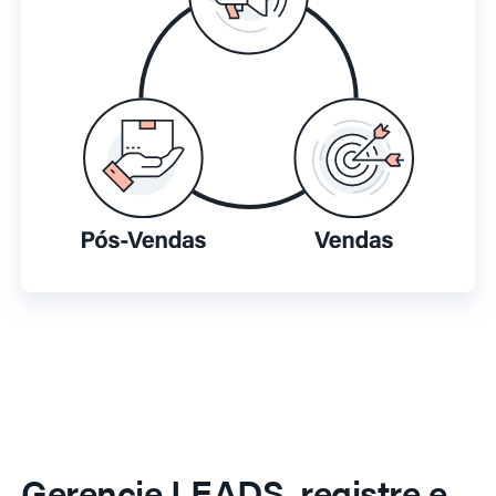
Gerencie LEADS, registre e