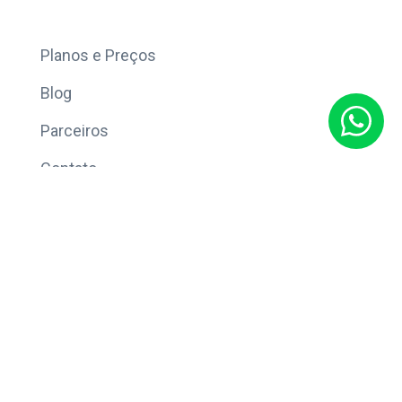
Mais
Planos e Preços
Blog
Parceiros
Contato
Sobre
Política de Privacidade
© Copyright 2026 Eleve CRM.