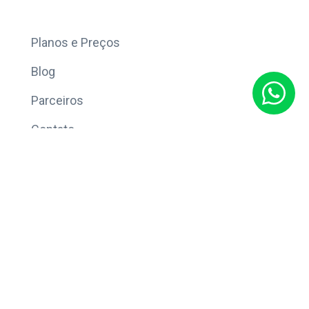
Mais
Planos e Preços
Blog
Parceiros
Contato
Sobre
Política de Privacidade
© Copyright 2026 Eleve CRM.