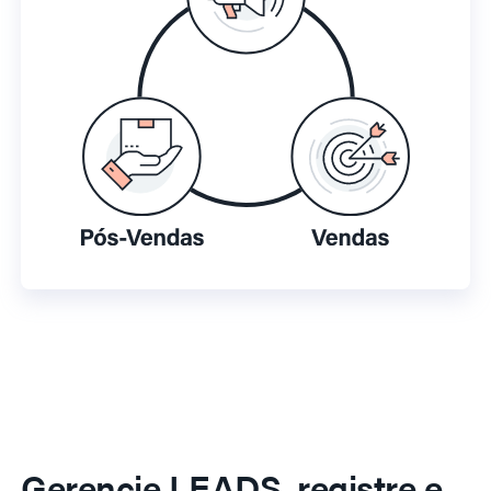
Gerencie LEADS, registre e