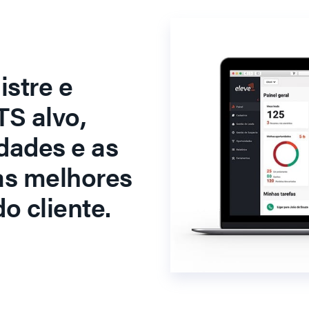
stre e
S alvo,
dades e as
as melhores
o cliente.