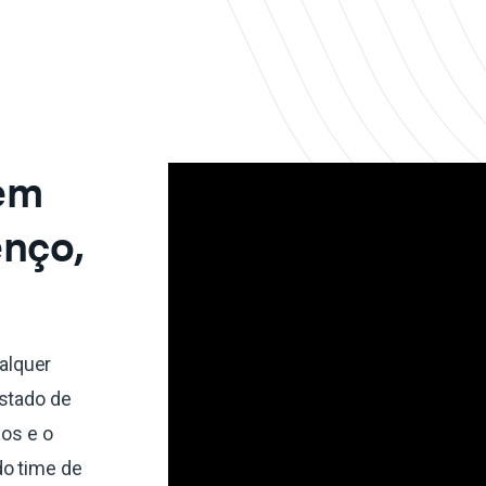
 em
enço,
alquer
estado de
dos e o
do time de