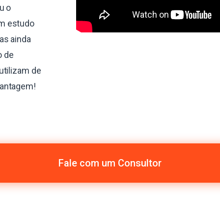
u o
um estudo
as ainda
o de
utilizam de
vantagem!
Fale com um Consultor