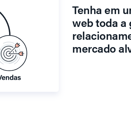
Tenha em u
web toda a 
relacionam
mercado alv