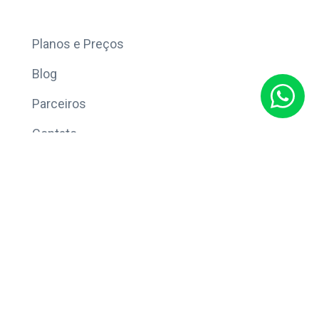
Mais
Planos e Preços
Blog
Parceiros
Contato
Sobre
Política de Privacidade
© Copyright 2026 Eleve CRM.