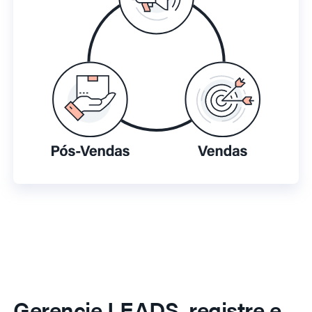
Gerencie LEADS, registre e