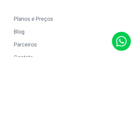
Mais
Planos e Preços
Blog
Parceiros
Contato
Sobre
Política de Privacidade
© Copyright 2026 Eleve CRM.