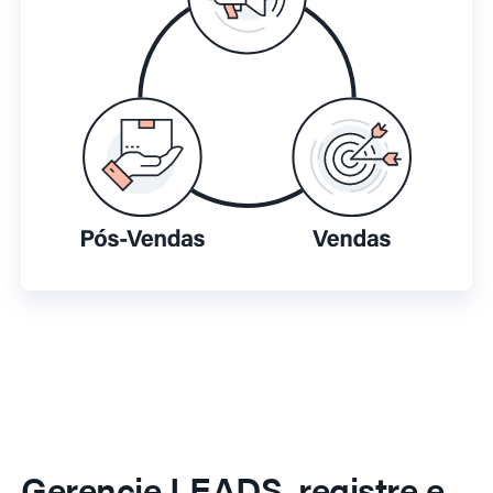
Gerencie LEADS, registre e