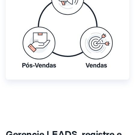
Gerencie LEADS, registre e