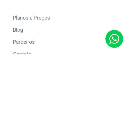
Mais
Planos e Preços
Blog
Parceiros
Contato
Sobre
Política de Privacidade
© Copyright 2026 Eleve CRM.