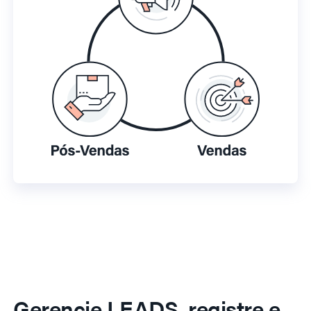
Gerencie LEADS, registre e