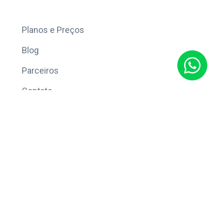
Mais
Planos e Preços
Blog
Parceiros
Contato
Sobre
Política de Privacidade
© Copyright 2026 Eleve CRM.