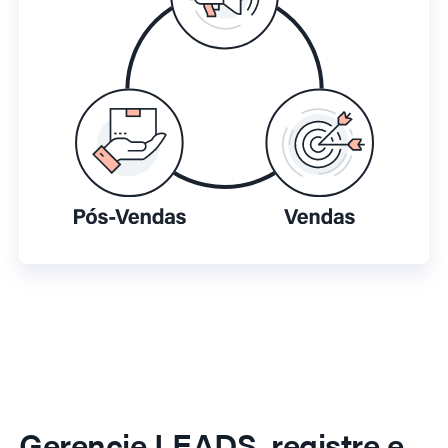
Gerencie LEADS, registre e