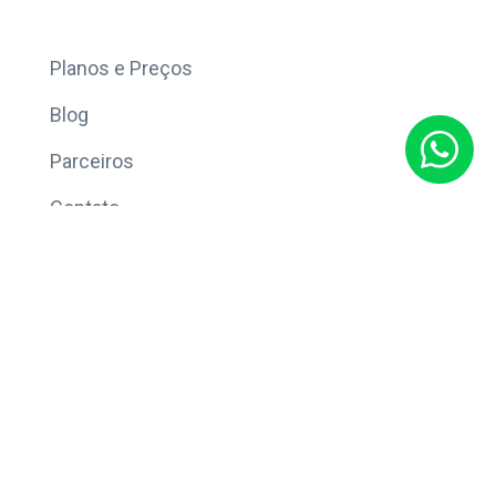
Mais
Planos e Preços
Blog
Parceiros
Contato
Sobre
Política de Privacidade
© Copyright 2026 Eleve CRM.