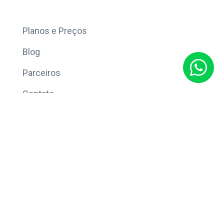
Mais
Planos e Preços
Blog
Parceiros
Contato
Sobre
Política de Privacidade
© Copyright 2026 Eleve CRM.