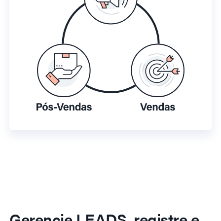
Gerencie LEADS, registre e