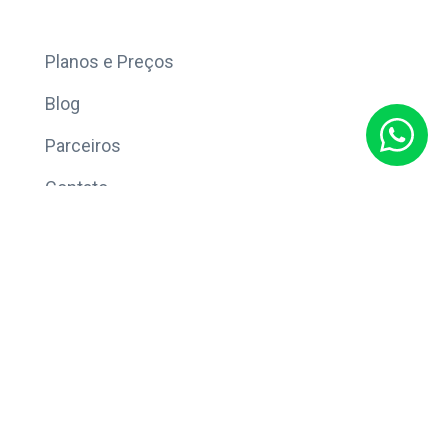
Mais
Planos e Preços
Blog
Parceiros
Contato
Sobre
Política de Privacidade
© Copyright 2026 Eleve CRM.