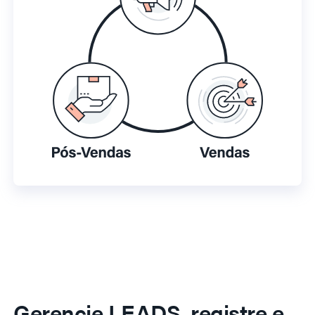
Gerencie LEADS, registre e