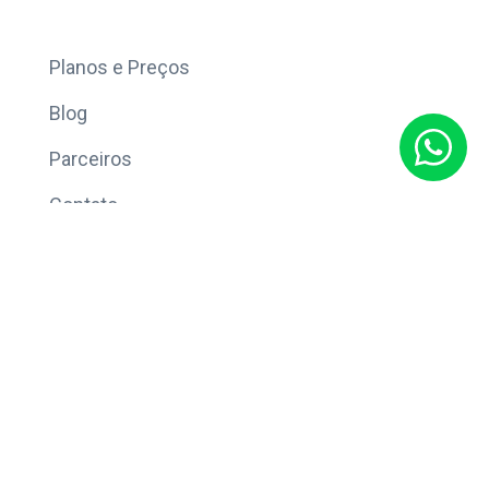
Mais
Planos e Preços
Blog
Parceiros
Contato
Sobre
Política de Privacidade
© Copyright 2026 Eleve CRM.