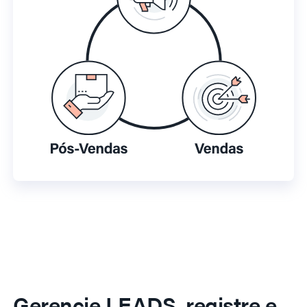
Gerencie LEADS, registre e