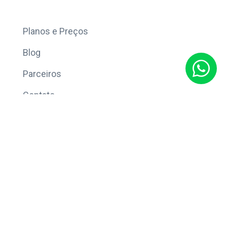
Mais
Planos e Preços
Blog
Parceiros
Contato
Sobre
Política de Privacidade
© Copyright 2026 Eleve CRM.