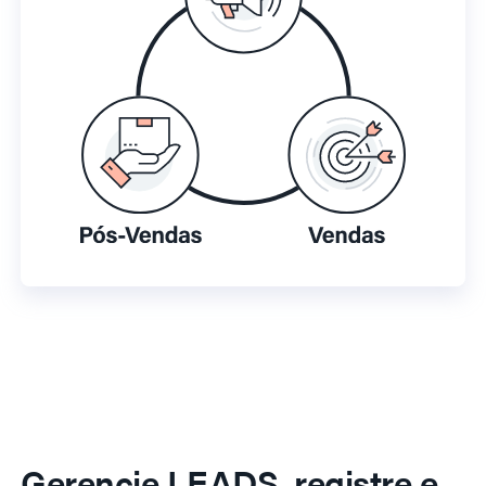
Gerencie LEADS, registre e