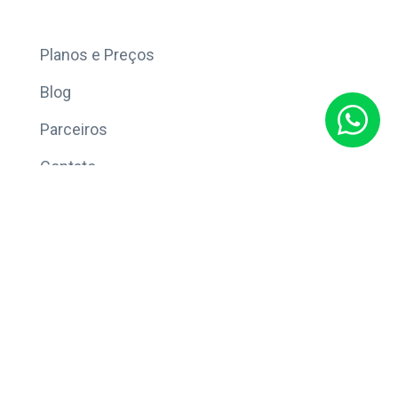
Mais
Planos e Preços
Blog
Parceiros
Contato
Sobre
Política de Privacidade
© Copyright 2026 Eleve CRM.