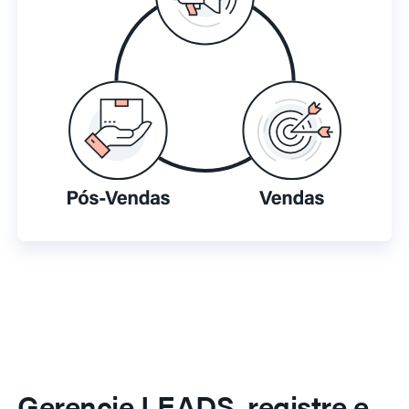
Gerencie LEADS, registre e