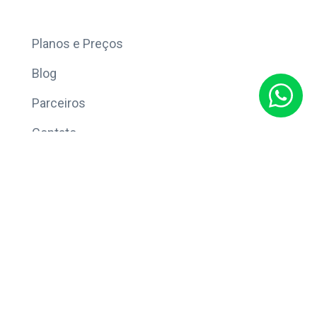
Mais
Planos e Preços
Blog
Parceiros
Contato
Sobre
Política de Privacidade
© Copyright 2026 Eleve CRM.