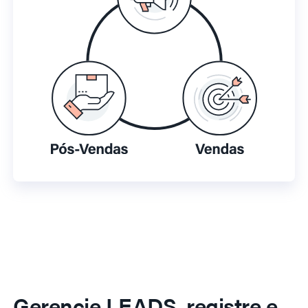
Gerencie LEADS, registre e