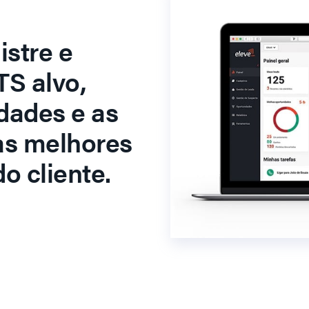
stre e
S alvo,
dades e as
as melhores
o cliente.