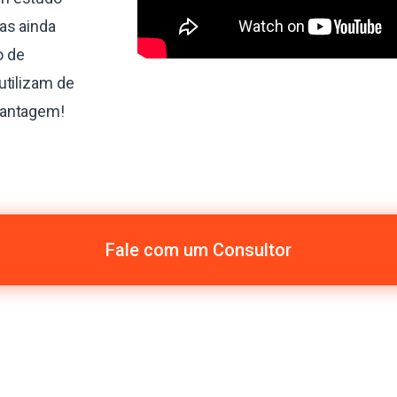
as ainda
o de
utilizam de
vantagem!
Fale com um Consultor