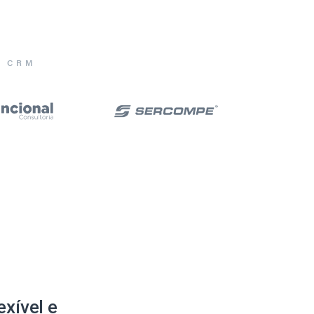
E CRM
xível e