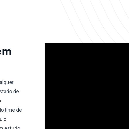
 em
alquer
estado de
o
do time de
u o
um estudo