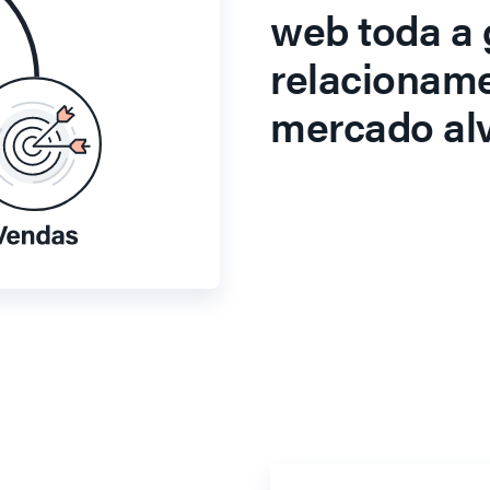
web toda a 
relacionam
mercado alv