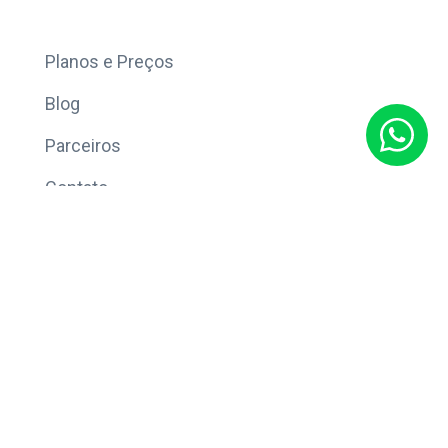
Mais
Planos e Preços
Blog
Parceiros
Contato
Sobre
Política de Privacidade
© Copyright 2026 Eleve CRM.