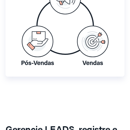
Gerencie LEADS, registre e